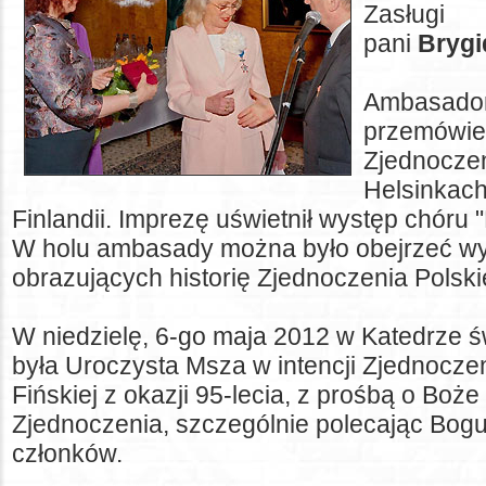
Zasługi
pani
Brygi
Ambasador
przemówien
Zjednoczen
Helsinkach
Finlandii. Imprezę uświetnił występ chóru
W holu ambasady można było obejrzeć wy
obrazujących historię Zjednoczenia Polsk
W niedzielę, 6-go maja 2012 w Katedrze 
była Uroczysta Msza w intencji Zjednoczeni
Fińskiej z okazji 95-lecia, z prośbą o Boż
Zjednoczenia, szczególnie polecając Bog
członków.