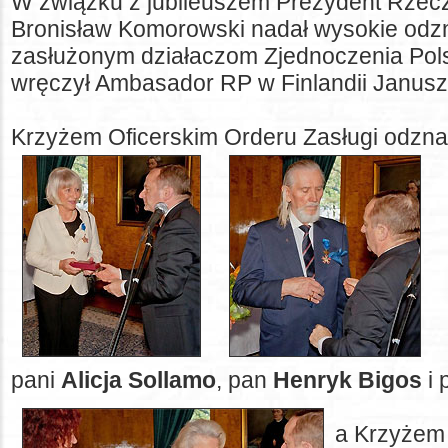
W związku z jubileuszem Prezydent Rzeczp
Bronisław Komorowski nadał wysokie od
zasłużonym działaczom Zjednoczenia Pols
wręczył Ambasador RP w Finlandii Janusz
Krzyżem Oficerskim Orderu Zasługi odznac
pani
Alicja Sollamo
, pan
Henryk Bigos
i 
a Krzyżem