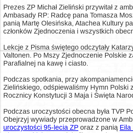
Prezes ZP Michał Zieliński przywitał z amb
Ambasady RP: Radcę pana Tomasza Mosz
panią Martę Olesińska, Atachea Kultury p
członków Zjednoczenia i wszystkich obec
Lekcje z Pisma świętego odczytały Katar
Valtonen. Po Mszy Zjednoczenie Polskie za
Parafialnej na kawę i ciasto.
Podczas spotkania, przy akompaniamenci
Zielińskiego, odśpiewaliśmy Hymn Polski z 
Rocznicy Konstytucji 3 Maja i Święta Nar
Podczas uroczystości obecna była TVP Po
Obejrzyj wywiady przeprowadzone w Amba
uroczystości 95-lecia ZP
oraz z panią
Eila