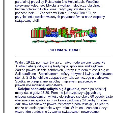
parafialnej przyulicy Puistokatu 1 w Helsinkach. Wspólne
śpiewanie kolęd, św. Mikołaj z workiem słodyczy dla dzieci,
będzie opłatek z Polski oraz tradycyjny świąteczny
poczęstunek..... Zachęcamy Panie, Panów TAKŻE!, do
przyniesienia swoich własnych przysmaków na nasz wspólny
świąteczny stół!
POLONIA W TURKU
W dniu 19.11, po mszy św. za zmarłych odprawionej przez ks
.Piotra Gębarę odbyło się tradycyjne spotkanie andrzejkowe.
Zarząd powitał licznie zebranych, którzy z trudem mieścili się w
Sali parafialnej. Solenizantom, którzy otrzymali kwiaty odśpiewano
sto lat. Stół był obficie zaopatrzony, tak, że niczego nie zbrakło.
Spotkanie przeplatane wspólnym śpiewem przebiegło w
prawdziwie rodzinnej atmosferze.
_
Kolejne spotkanie odbyło się 3 grudnia
, zaraz po polskiej
mszy św. o godz 16.30. Pomimo już rozpoczynających się
urlopów świątecznych w kościele zebrało się około 60 osoób. Listę
obecnosci na spotkaniu przy kawie podpisały 24 osoby. Prezes
Zdzisław Mackiewicz powitał zebranych podkreślając, że jest to
nasze ostatnie spotkanie w tym roku. W imieniu zarządu złożył
wszystkim serdeczne życzenia świąteczne i noworoczne.