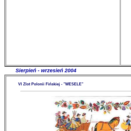
-------
Sierpień - wrzesień 2004
VI Zlot Polonii Fińskiej - "WESELE"