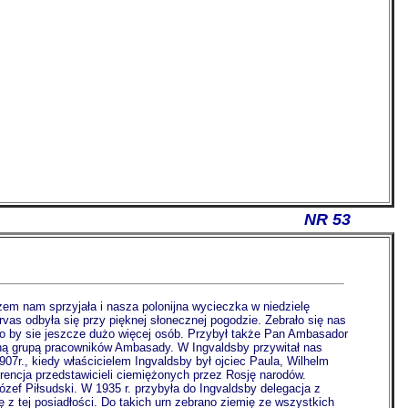
NR 53
zem nam sprzyjała i nasza polonijna wycieczka w niedzielę
vas odbyła się przy pięknej słonecznej pogodzie. Zebrało się nas
ło by sie jeszcze dużo więcej osób. Przybył także Pan Ambasador
ną grupą pracowników Ambasady. W Ingvaldsby przywitał nas
07r., kiedy właścicielem Ingvaldsby był ojciec Paula, Wilhelm
rencja przedstawicieli ciemiężonych przez Rosję narodów.
Józef Piłsudski. W 1935 r. przybyła do Ingvaldsby delegacja z
ę z tej posiadłości. Do takich urn zebrano ziemię ze wszystkich