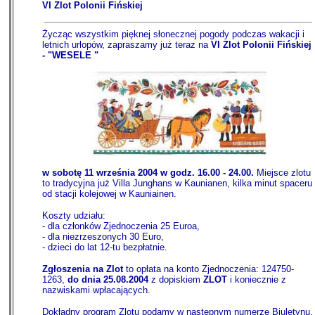
VI Zlot Polonii Fińskiej
Życząc wszystkim pięknej słonecznej pogody podczas wakacji i
letnich urlopów, zapraszamy już teraz na
VI Zlot Polonii Fińskiej
- "WESELE "
w sobotę 11 września 2004 w godz. 16.00 - 24.00.
Miejsce zlotu
to tradycyjna już Villa Junghans w Kaunianen, kilka minut spaceru
od stacji kolejowej w Kauniainen.
Koszty udziału:
- dla członków Zjednoczenia 25 Euroa,
- dla niezrzeszonych 30 Euro,
- dzieci do lat 12-tu bezpłatnie.
Zgłoszenia na Zlot
to opłata na konto Zjednoczenia: 124750-
1263,
do dnia 25.08.2004
z dopiskiem
ZLOT
i koniecznie z
nazwiskami wpłacających.
Dokładny program Zlotu podamy w następnym numerze Biuletynu.