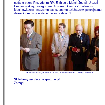
nadane przez Prezydenta RP: Elżbiecie Morek-Joutsi, Urszuli
Droganowskiej, Grzegorzowi Kosieradzkiemi i Zdzisławowi
Mackiewiczowi, naszemu zasłużonemu działaczowi polonijnemu,
dzięki któremu powstał w Turku oddział ZP.
G.Kosieradzki, E.Morek-Joutsi, Z.Mackiewicz i U.Droganowska
Składamy serdeczne gratulacje!
Zarząd