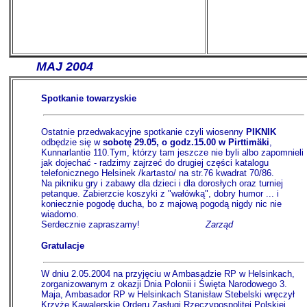
-------
MAJ 2004
Spotkanie towarzyskie
Ostatnie przedwakacyjne spotkanie czyli wiosenny
PIKNIK
odbędzie się w
sobotę 29.05, o godz.15.00 w Pirttimäki
,
Kunnarlantie 110.Tym, którzy tam jeszcze nie byli albo zapomnieli
jak dojechać - radzimy zajrzeć do drugiej części katalogu
telefonicznego Helsinek /kartasto/ na str.76 kwadrat 70/86.
Na pikniku gry i zabawy dla dzieci i dla dorosłych oraz turniej
petanque. Zabierzcie koszyki z "wałówką", dobry humor ... i
koniecznie pogodę ducha, bo z majową pogodą nigdy nic nie
wiadomo.
Serdecznie zapraszamy!
......................
Zarząd
Gratulacje
W dniu 2.05.2004 na przyjęciu w Ambasadzie RP w Helsinkach,
zorganizowanym z okazji Dnia Polonii i Święta Narodowego 3.
Maja, Ambasador RP w Helsinkach Stanisław Stebelski wręczył
Krzyże Kawalerskie Orderu Zasługi Rzeczypospolitej Polskiej