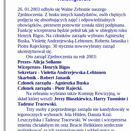
26. 01.2003 odbyło się Walne Zebranie naszego
Zjednoczenia. Z braku innych kandydatów, osób chętnych
podjęcia się absorbujących zajęć i odpowiedzialnych
obowiązków, prezesem ponownie została niżej podpisana.
Funkcję wiceprezesa będzie pełnił tak jak w ubiegłym roku
Henryk Bigos. Na członków zarządu wybrano Agnieszkę
Buska, Violettę Andrzejewską-Lehtonen, Roberta Janasika i
Piotra Rajeckiego. 30 stycznia nowowybrany zarząd
ukonstytuował się.
-----
Oto zarząd Zjednoczenia na rok 2003:
Prezes- Alicja Sollamo
Wiceprezes- Henryk Bigos
Sekretarz - Violetta Andrzejewska-Lehtonen
Skarbnik - Robert Janasik
Członek zarządu - Agnieszka Buska
Członek zarządu - Piotr Rajecki.
-----
Na zebraniu wybrano także Komisję Rewizyjną, w
skład której weszli:
Jerzy Błaszkiewicz, Harry Tuomisto i
Tadeusz Tracewski.
-----
Trzy osoby z poprzedniego zarządu nie kandydowały w
tegorocznych wyborach: Jola Hilden, Danuta Kral-
Leszczyńska i Tadeusz Tracewski. W swoim i wiceprezesa
imieniu chciałabym im oraz Beacie Heikkinen serdecznie
podziękować za ich zaangażowanie i wkład pracy w