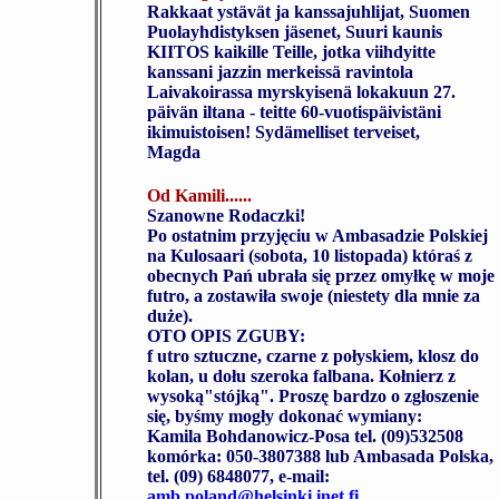
Rakkaat ystävät ja kanssajuhlijat, Suomen
Puolayhdistyksen jäsenet, Suuri kaunis
KIITOS kaikille Teille, jotka viihdyitte
kanssani jazzin merkeissä ravintola
Laivakoirassa myrskyisenä lokakuun 27.
päivän iltana - teitte 60-vuotispäivistäni
ikimuistoisen! Sydämelliset terveiset,
Magda
Od Kamili......
Szanowne Rodaczki!
Po ostatnim przyjęciu w Ambasadzie Polskiej
na Kulosaari (sobota, 10 listopada) któraś z
obecnych Pań ubrała się przez omyłkę w moje
futro, a zostawiła swoje (niestety dla mnie za
duże).
OTO OPIS ZGUBY:
f utro sztuczne, czarne z połyskiem, klosz do
kolan, u dołu szeroka falbana. Kołnierz z
wysoką"stójką". Proszę bardzo o zgłoszenie
się, byśmy mogły dokonać wymiany:
Kamila Bohdanowicz-Posa tel. (09)532508
komórka: 050-3807388 lub Ambasada Polska,
tel. (09) 6848077, e-mail:
amb.poland@helsinki.inet.fi