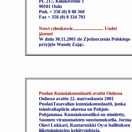
PL 217, Kiilakiventie 1
90101 Oulu
Puh. + 358 (0) 8 88 360
Fax + 358 (0) 8 334 793
Nowi członkowie.......................... Uudet
jäsenet
W dniu 30.11.2001 do Zjednoczenia Polskiego
przyjęto Wandę Zając.
Puolan Kunniakonsulaatti avattu Oulussa
Oulussa avattu 22. marraskuuta 2001
PuolanTasavallan kunniakonsulaatti, jonka
toimivaltapiirin alueena on Pohjois-
Pohjanmaa. Kunniakonsuliksi on nimitetty,
Suomen viranomaisten suostumuksella, Jorma
Olavi Lukkari, Rautaruukki Oy:n hallituksen
liiketoimintojen kehitysjohtaja.