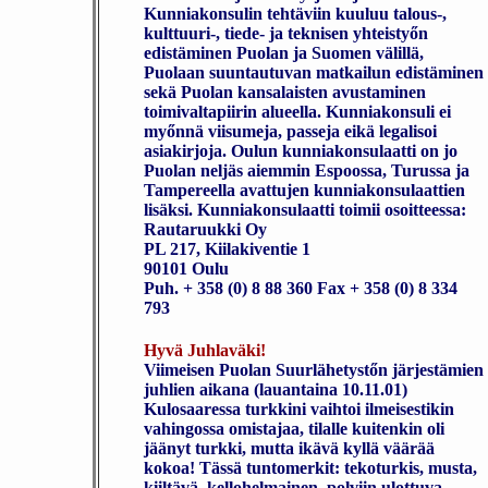
Kunniakonsulin tehtäviin kuuluu talous-,
kulttuuri-, tiede- ja teknisen yhteistyőn
edistäminen Puolan ja Suomen välillä,
Puolaan suuntautuvan matkailun edistäminen
sekä Puolan kansalaisten avustaminen
toimivaltapiirin alueella. Kunniakonsuli ei
myőnnä viisumeja, passeja eikä legalisoi
asiakirjoja. Oulun kunniakonsulaatti on jo
Puolan neljäs aiemmin Espoossa, Turussa ja
Tampereella avattujen kunniakonsulaattien
lisäksi. Kunniakonsulaatti toimii osoitteessa:
Rautaruukki Oy
PL 217, Kiilakiventie 1
90101 Oulu
Puh. + 358 (0) 8 88 360 Fax + 358 (0) 8 334
793
Hyvä Juhlaväki!
Viimeisen Puolan Suurlähetystőn järjestämien
juhlien aikana (lauantaina 10.11.01)
Kulosaaressa turkkini vaihtoi ilmeisestikin
vahingossa omistajaa, tilalle kuitenkin oli
jäänyt turkki, mutta ikävä kyllä väärää
kokoa! Tässä tuntomerkit: tekoturkis, musta,
kiiltävä, kellohelmainen, polviin ulottuva,