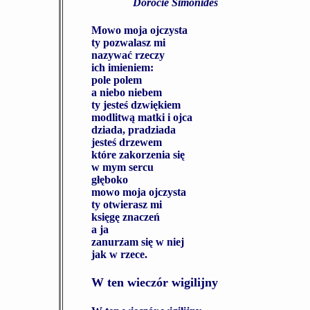
Dorocie Simonides
Mowo moja ojczysta
ty pozwalasz mi
nazywać rzeczy
ich imieniem:
pole polem
a niebo niebem
ty jesteś dzwiękiem
modlitwą matki i ojca
dziada, pradziada
jesteś drzewem
które zakorzenia się
w mym sercu
głęboko
mowo moja ojczysta
ty otwierasz mi
księgę znaczeń
a ja
zanurzam się w niej
jak w rzece.
W ten wieczór wigilijny