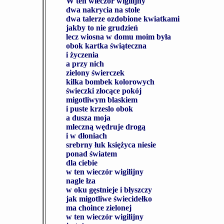
W ten wieczór wigilijny
dwa nakrycia na stole
dwa talerze ozdobione kwiatkami
jakby to nie grudzień
lecz wiosna w domu moim była
obok kartka świąteczna
i życzenia
a przy nich
zielony świerczek
kilka bombek kolorowych
świeczki złocące pokój
migotliwym blaskiem
i puste krzeslo obok
a dusza moja
mleczną wędruje drogą
i w dłoniach
srebrny łuk księżyca niesie
ponad światem
dla ciebie
w ten wieczór wigilijny
nagle łza
w oku gęstnieje i błyszczy
jak migotliwe świecidełko
ma choince zielonej
w ten wieczór wigilijny