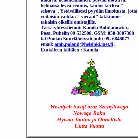
helmassa leveä reunus, kaulus korkea "
seisova". Ystävällisesti pyydän ilmoitusta, jotta
voitaisiin vaihtaa " vieraat" takkimme
takaisin oikeille omistajille.
Tässä yhteystietoni: Kamila Bohdanowicz-
Posa, Puhelin 09-532508, GSM: 050-3807388
tai Puolan Suurlähetystő puh: 09- 6848077,
email:
amb.poland@helsinki.inet.fi
.
Etukäteen kiittäen : Kamila
Wesołych Swiąt oraz Szczęśliwego
Nowego Roku
Hywää Joulua ja Onnellista
Uutta Vuotta